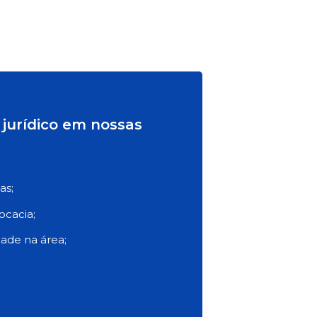
jurídico em nossas
as;
ocacia;
ade na área;