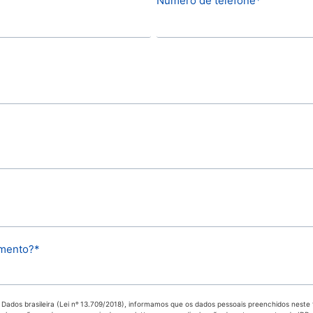
Número de telefone
*
omento?
*
ados brasileira (Lei nº 13.709/2018), informamos que os dados pessoais preenchidos neste f