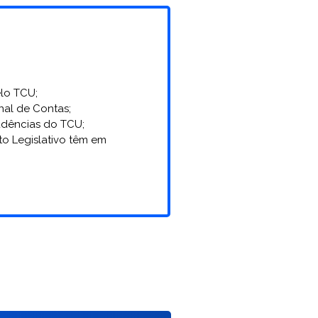
elo TCU;
al de Contas;
udências do TCU;
to Legislativo têm em