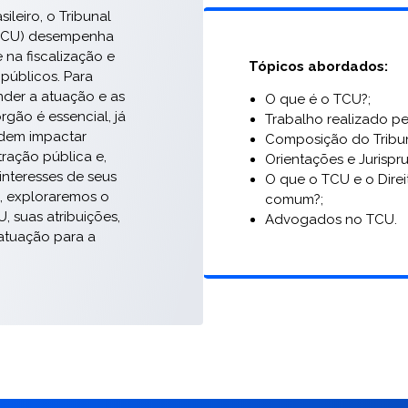
sileiro, o Tribunal
(TCU) desempenha
na fiscalização e
Tópicos abordados:
 públicos. Para
der a atuação e as
O que é o TCU?;
gão é essencial, já
Trabalho realizado p
dem impactar
Composição do Tribun
tração pública e,
Orientações e Jurispr
interesses de seus
O que o TCU e o Direi
k, exploraremos o
comum?;
 suas atribuições,
Advogados no TCU.
 atuação para a