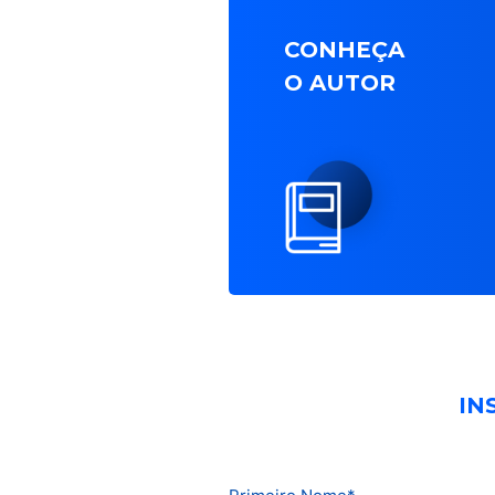
CONHEÇA
O AUTOR
IN